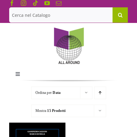
Salta
al
Cerca
contenuto
per:
Toggle
Navigation
Chi siamo
Ordina per
Data
Le Collane
Mostra
15 Prodotti
Catalogo