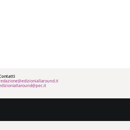
Contatti
redazione@edizioniallaround.it
edizioniallaround@pec.it