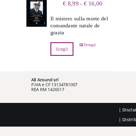
Fascia
€
8,99
€
16,00
-
di
prezzo:
Il mistero sulla morte del
da
comandante natale de
€ 8,99
grazia
a
€ 16,00
Questo
Dettagli
Scegli
prodotto
ha
più
varianti.
All Around srl
Le
P.IVA e CF 13134781007
opzioni
REA RM 1426517
possono
essere
scelte
|
Discl
nella
| Distr
pagina
del