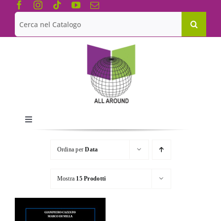
Salta
al
Cerca
contenuto
per:
Toggle
Navigation
Chi siamo
Ordina per
Data
Le Collane
Mostra
15 Prodotti
Catalogo