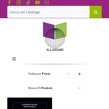
Salta
al
Cerca
contenuto
per:
Toggle
Navigation
Chi siamo
Ordina per
Prezzo
Le Collane
Mostra
15 Prodotti
Catalogo