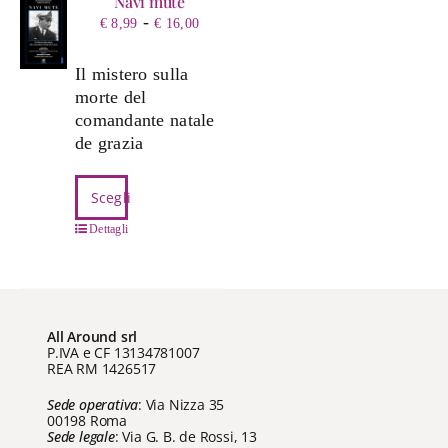
Navi mute
Fascia
-
€
8,99
€
16,00
di
prezzo:
Il mistero sulla
da
morte del
€ 8,99
comandante natale
a
de grazia
€ 16,00
Questo
Scegli
prodotto
ha
Dettagli
più
varianti.
Le
opzioni
All Around srl
possono
P.IVA e CF 13134781007
REA RM 1426517
essere
scelte
Sede operativa
: Via Nizza 35
nella
00198 Roma
Sede legale
: Via G. B. de Rossi, 13
pagina