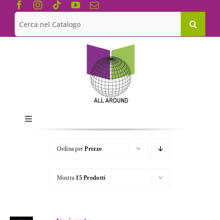
Salta
al
Cerca
contenuto
per:
Toggle
Navigation
Chi siamo
Ordina per
Prezzo
Le Collane
Mostra
15 Prodotti
Catalogo