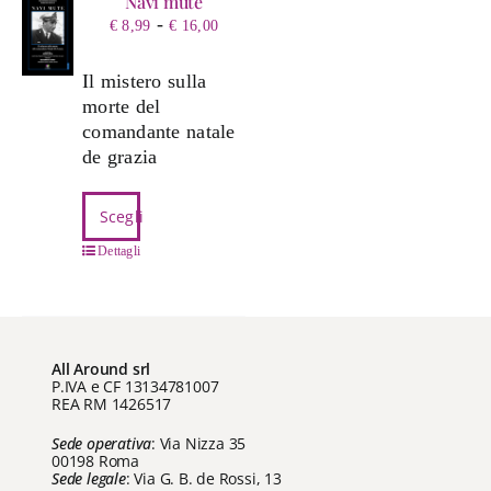
Navi mute
Fascia
-
€
8,99
€
16,00
di
prezzo:
Il mistero sulla
da
morte del
€ 8,99
comandante natale
a
de grazia
€ 16,00
Questo
Scegli
prodotto
ha
Dettagli
più
varianti.
Le
opzioni
All Around srl
possono
P.IVA e CF 13134781007
REA RM 1426517
essere
scelte
Sede operativa
: Via Nizza 35
nella
00198 Roma
Sede legale
: Via G. B. de Rossi, 13
pagina