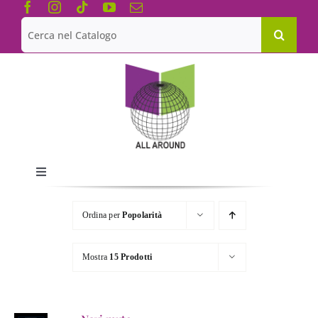
Salta
al
Cerca
contenuto
per:
Toggle
Navigation
Chi siamo
Ordina per
Popolarità
Le Collane
Mostra
15 Prodotti
Catalogo