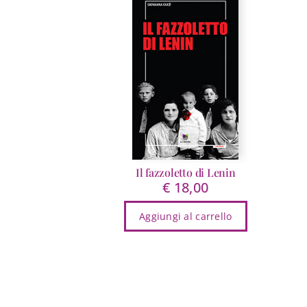
più
varianti.
Le
opzioni
possono
essere
scelte
nella
pagina
del
prodotto
Il fazzoletto di Lenin
€
18,00
Aggiungi al carrello