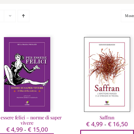
Most
 essere felici – norme di saper
Saffran
vivere
€
4,99
€
16,50
Fa
-
€
4,99
€
15,00
Fascia
-
di