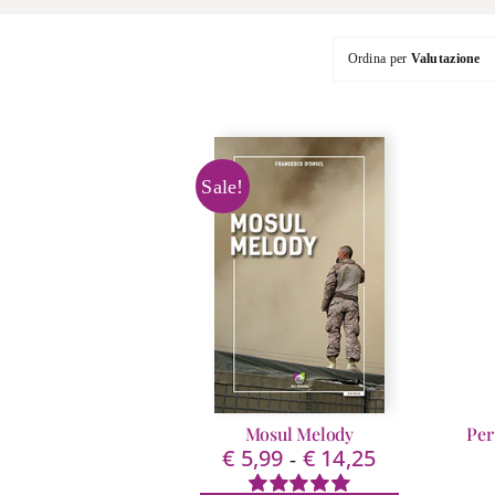
Ordina per
Valutazione
Sale!
Mosul Melody
Per
€
5,99
€
14,25
Fascia
-
di