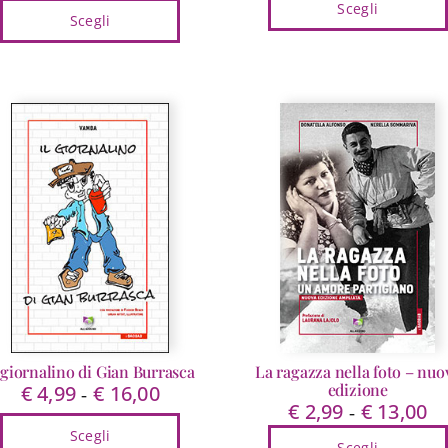
di
Scegli
pr
Scegli
prezzo:
da
Questo
da
Questo
€ 
prodotto
€ 4,99
prodotto
a
ha
a
ha
€ 
più
€ 15,00
più
varianti.
varianti.
Le
Le
opzioni
opzioni
possono
possono
essere
essere
scelte
scelte
nella
nella
pagina
pagina
del
del
prodotto
prodotto
 giornalino di Gian Burrasca
La ragazza nella foto – nuo
edizione
€
4,99
€
16,00
Fascia
-
€
2,99
€
13,00
Fa
-
di
di
Scegli
prezzo:
Scegli