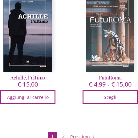
Achille, l’ultimo
FutuRoma
€
15,00
€
4,99
€
15,00
Fa
-
di
Aggiungi al carrello
Scegli
pr
da
Questo
€ 
prodotto
a
ha
€ 
più
varianti.
Prossimo
1
2