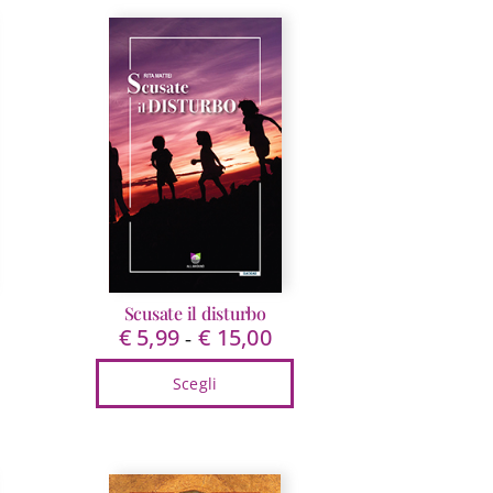
Scusate il disturbo
€
5,99
€
15,00
Fascia
-
di
Scegli
prezzo:
da
Questo
€ 5,99
prodotto
a
ha
€ 15,00