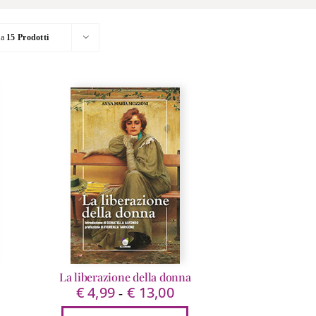
ra
15 Prodotti
La liberazione della donna
€
4,99
€
13,00
scia
Fascia
-
di