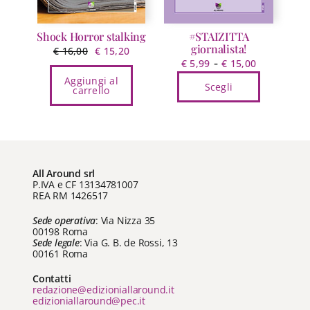
pagina
del
prodotto
Shock Horror stalking
#STAIZITTA
giornalista!
Il
Il
€
16,00
€
15,20
Fascia
-
€
5,99
€
15,00
prezzo
prezzo
di
Aggiungi al
originale
attuale
Scegli
carrello
prezzo:
era:
è:
Questo
da
€ 16,00.
€ 15,20.
prodotto
€ 5,99
ha
a
più
€ 15,00
varianti.
All Around srl
P.IVA e CF 13134781007
Le
REA RM 1426517
opzioni
Sede operativa
: Via Nizza 35
possono
00198 Roma
essere
Sede legale
: Via G. B. de Rossi, 13
scelte
00161 Roma
nella
Contatti
pagina
redazione@edizioniallaround.it
del
edizioniallaround@pec.it