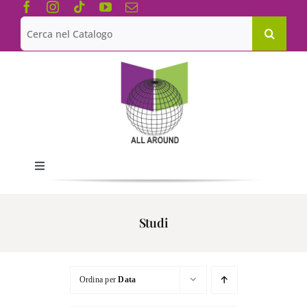
Salta
al
Cerca
contenuto
per:
Toggle
Navigation
Chi siamo
Studi
Le Collane
Ordina per
Data
Catalogo