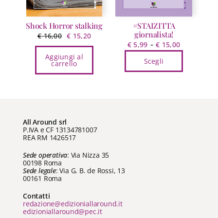
pagina
del
prodotto
Shock Horror stalking
#STAIZITTA
giornalista!
Il
Il
€
16,00
€
15,20
Fascia
-
€
5,99
€
15,00
prezzo
prezzo
di
Aggiungi al
originale
attuale
Scegli
carrello
prezzo:
era:
è:
Questo
da
€ 16,00.
€ 15,20.
prodotto
€ 5,99
ha
a
più
€ 15,00
varianti.
All Around srl
P.IVA e CF 13134781007
Le
REA RM 1426517
opzioni
Sede operativa
: Via Nizza 35
possono
00198 Roma
essere
Sede legale
: Via G. B. de Rossi, 13
scelte
00161 Roma
nella
Contatti
pagina
redazione@edizioniallaround.it
del
edizioniallaround@pec.it