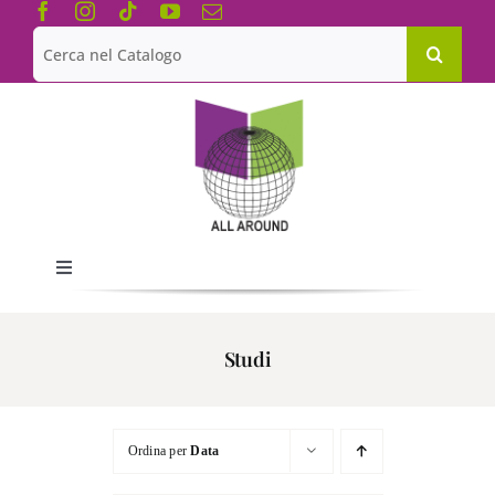
Salta
al
Cerca
contenuto
per:
Toggle
Navigation
Chi siamo
Studi
Le Collane
Ordina per
Data
Catalogo