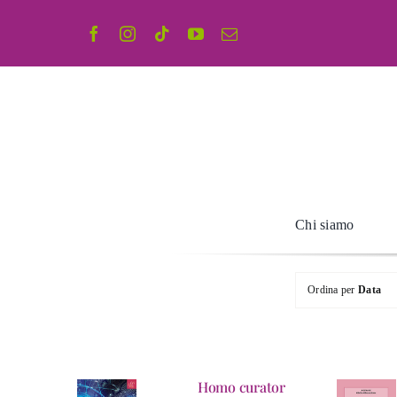
Salta
al
contenuto
Chi siamo
Ordina per
Data
Homo curator