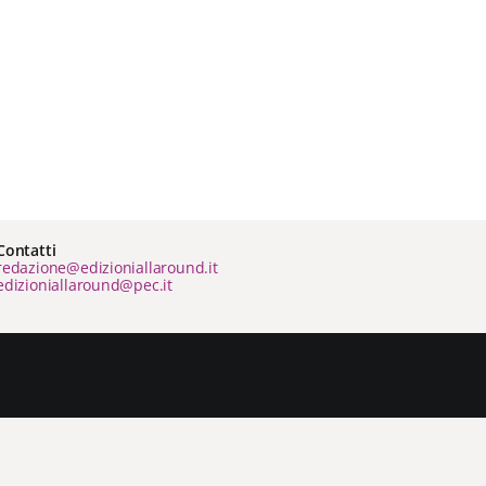
Contatti
redazione@edizioniallaround.it
edizioniallaround@pec.it