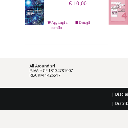
€
10,00
Aggiungi al
Dettagli
carrello
All Around srl
P.IVA e CF 13134781007
REA RM 1426517
|
Discl
| Distr