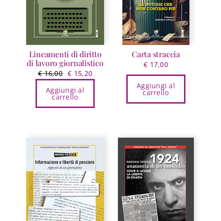
Lineamenti di diritto
Carta straccia
di lavoro giornalistico
€
17,00
Il
Il
€
16,00
€
15,20
prezzo
prezzo
Aggiungi al
Aggiungi al
carrello
originale
attuale
carrello
era:
è:
€ 16,00.
€ 15,20.