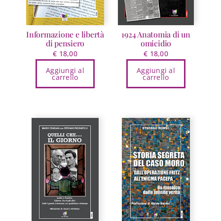
Informazione e libertà
1924 Anatomia di un
di pensiero
omicidio
€
18,00
€
18,00
Aggiungi al
Aggiungi al
carrello
carrello