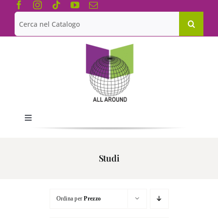
Salta
al
Cerca
contenuto
per:
Toggle
Navigation
Chi siamo
Studi
Le Collane
Ordina per
Prezzo
Catalogo