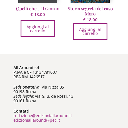
Quelli che… Il Giorno
Storia segreta del caso
Moro
€
18,00
€
18,00
Aggiungi al
Aggiungi al
carrello
carrello
All Around srl
P.IVA e CF 13134781007
REA RM 1426517
Sede operativa
: Via Nizza 35
00198 Roma
Sede legale
: Via G. B. de Rossi, 13
00161 Roma
Contatti
redazione@edizioniallaround.it
edizioniallaround@pec.it