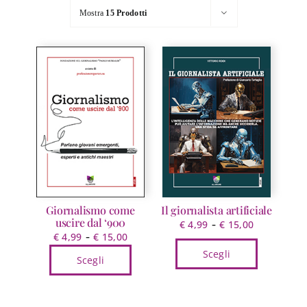
Mostra
15 Prodotti
Giornalismo come
Il giornalista artificiale
uscire dal ‘900
Fascia
-
€
4,99
€
15,00
Fascia
-
€
4,99
€
15,00
di
di
Scegli
prezzo:
Scegli
prezzo:
da
Questo
Questo
da
€ 4,99
prodotto
prodotto
€ 4,99
a