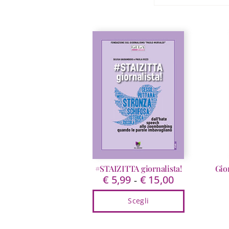
#STAIZITTA giornalista!
Gio
€
5,99
€
15,00
Fascia
-
di
Scegli
prezzo:
da
Questo
€ 5,99