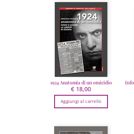
€ 15,00
più
varianti.
Le
opzioni
possono
essere
scelte
nella
pagina
del
prodotto
1924 Anatomia di un omicidio
Info
€
18,00
Aggiungi al carrello