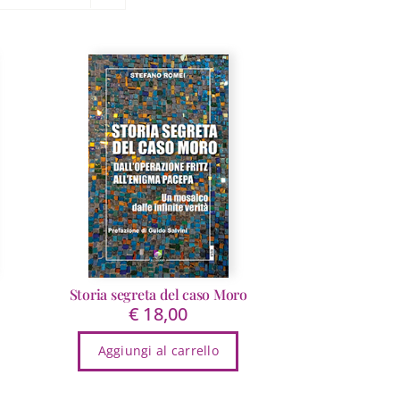
Storia segreta del caso Moro
€
18,00
ezzo
Aggiungi al carrello
tuale
14,25.