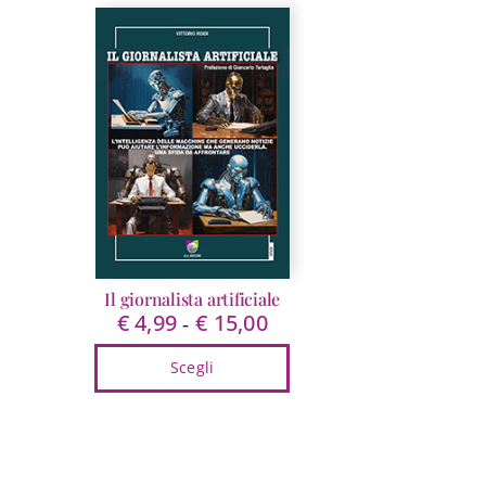
Il giornalista artificiale
€
4,99
€
15,00
Fascia
-
di
Scegli
prezzo:
da
Questo
€ 4,99
prodotto
a
ha
€ 15,00
più