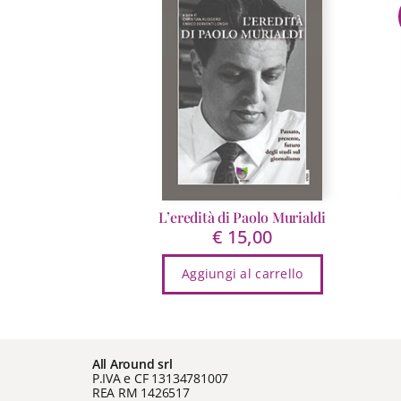
L’eredità di Paolo Murialdi
€
15,00
Aggiungi al carrello
All Around srl
P.IVA e CF 13134781007
REA RM 1426517