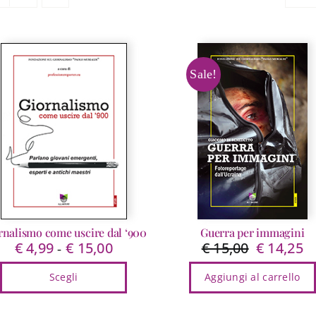
Sale!
rnalismo come uscire dal ‘900
Guerra per immagini
€
4,99
€
15,00
€
15,00
€
14,25
Fascia
Il
Il
-
di
prezzo
pr
Scegli
Aggiungi al carrello
prezzo:
originale
at
da
era:
è:
Questo
€ 4,99
€ 15,00.
€ 