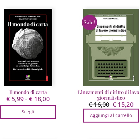
prodotto
a
ha
€ 15,00
più
varianti.
Sale!
Le
opzioni
possono
essere
scelte
nella
pagina
del
prodotto
Il mondo di carta
Lineamenti di diritto di lav
giornalistico
€
5,99
€
18,00
Fascia
-
€
16,00
€
15,20
Il
Il
di
prezzo
pr
Scegli
prezzo:
Aggiungi al carrello
originale
at
da
Questo
era:
è:
€ 5,99
prodotto
€ 16,00.
€ 
a
ha