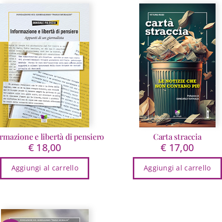
€ 18,00
più
varianti.
Le
opzioni
possono
essere
scelte
nella
pagina
del
prodotto
rmazione e libertà di pensiero
Carta straccia
€
18,00
€
17,00
Aggiungi al carrello
Aggiungi al carrello