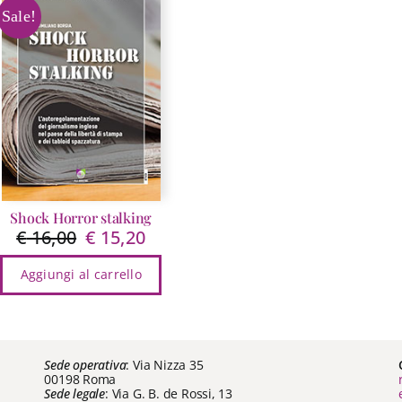
Sale!
Shock Horror stalking
€
16,00
€
15,20
Il
Il
prezzo
prezzo
Aggiungi al carrello
originale
attuale
era:
è:
€ 16,00.
€ 15,20.
Sede operativa
: Via Nizza 35
00198 Roma
Sede legale
: Via G. B. de Rossi, 13