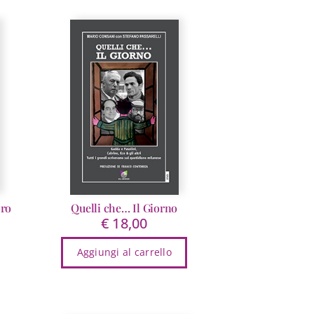
oro
Quelli che… Il Giorno
€
18,00
ezzo
Aggiungi al carrello
tuale
15,20.