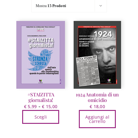
Mostra
15 Prodotti
#STAIZITTA
1924 Anatomia di un
giornalista!
omicidio
Fascia
-
€
5,99
€
15,00
€
18,00
di
Scegli
Aggiungi al
prezzo:
carrello
Questo
da
prodotto
€ 5,99