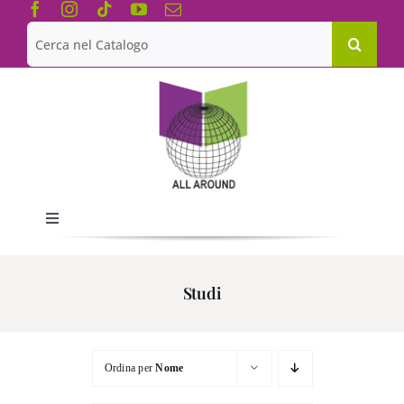
Salta
al
Cerca
contenuto
per:
Toggle
Navigation
Chi siamo
Studi
Le Collane
Ordina per
Nome
Catalogo