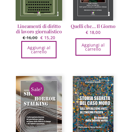
nella
pagina
del
prodotto
Lineamenti di diritto
Quelli che… Il Giorno
di lavoro giornalistico
€
18,00
Il
Il
€
16,00
€
15,20
prezzo
prezzo
Aggiungi al
Aggiungi al
carrello
originale
attuale
carrello
era:
è:
€ 16,00.
€ 15,20.
Sale!