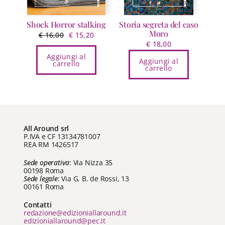
Shock Horror stalking
Storia segreta del caso
Moro
Il
Il
€
16,00
€
15,20
€
18,00
prezzo
prezzo
Aggiungi al
originale
attuale
Aggiungi al
carrello
carrello
era:
è:
€ 16,00.
€ 15,20.
All Around srl
P.IVA e CF 13134781007
REA RM 1426517
Sede operativa
: Via Nizza 35
00198 Roma
Sede legale
: Via G. B. de Rossi, 13
00161 Roma
Contatti
redazione@edizioniallaround.it
edizioniallaround@pec.it