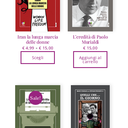
essere
scelte
nella
pagina
del
prodotto
Iran la lunga marcia
L’eredità di Paolo
delle donne
Murialdi
Fascia
-
€
4,99
€
15,00
€
15,00
di
Scegli
Aggiungi al
prezzo:
carrello
Questo
da
prodotto
€ 4,99
ha
a
più
€ 15,00
varianti.
Sale!
Le
opzioni
possono
essere
scelte